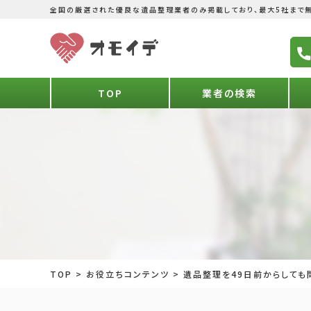
全国の厳選された優良な遺品整理業者のみ掲載しており、最大5社まで無
TOP
業者の検索
TOP
>
お役立ちコンテンツ
>
遺品整理を49日前からしても