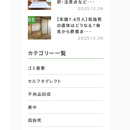
訳・注意点など･･･
2025.12.26
【年間7.6万人】孤独死
05
の遺体はどうなる？発
見から葬儀ま･･･
2025.12.26
カテゴリー一覧
ゴミ屋敷
セルフネグレクト
不用品回収
喪中
孤独死