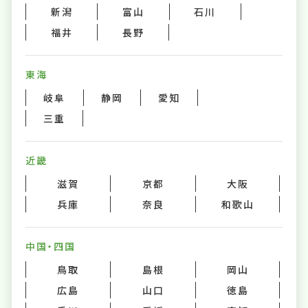
新潟
富山
石川
福井
長野
東海
岐阜
静岡
愛知
三重
近畿
滋賀
京都
大阪
兵庫
奈良
和歌山
中国・四国
鳥取
島根
岡山
広島
山口
徳島