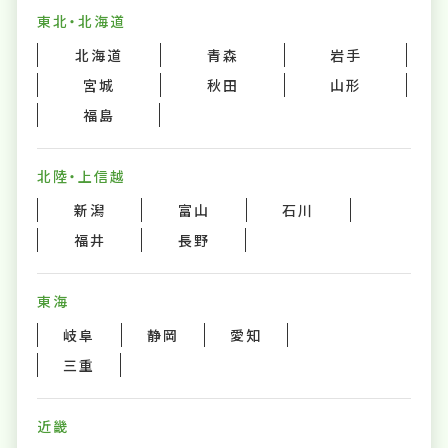
東北・北海道
北海道
青森
岩手
宮城
秋田
山形
福島
北陸・上信越
新潟
富山
石川
福井
長野
東海
岐阜
静岡
愛知
三重
近畿