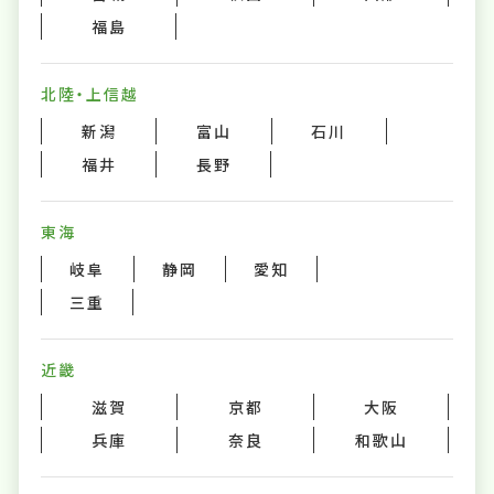
福島
北陸・上信越
新潟
富山
石川
福井
長野
東海
岐阜
静岡
愛知
三重
近畿
滋賀
京都
大阪
兵庫
奈良
和歌山