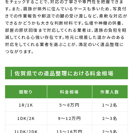
をチェックすることで、対応の丁寧さや専門性を把握できま
す。また、親族が県外に住んでいるケースも多いため、写真付
きでの作業報告や郵送での鍵の受け渡しなど、柔軟な対応が
できるかどうかも大きな判断材料です。仏壇や神棚の供養、
部屋の原状回復まで対応してくれる業者は、遺族の負担を軽
減してくれる心強い存在です。地元に根差した温かみのある
対応をしてくれる業者を選ぶことが、満足のいく遺品整理に
つながります。
佐賀県での遺品整理における料金相場
間取り
料金相場
作業人数
1R/1K
5〜8万円
1〜2名
1DK/2K
9〜12万円
2〜3名
1LDK/2DK
13〜16万円
2〜5名