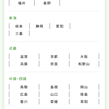
福井
長野
東海
岐阜
静岡
愛知
三重
近畿
滋賀
京都
大阪
兵庫
奈良
和歌山
中国・四国
鳥取
島根
岡山
広島
山口
徳島
香川
愛媛
高知