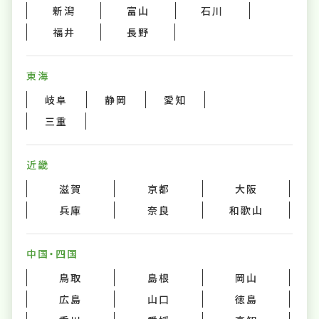
新潟
富山
石川
福井
長野
東海
岐阜
静岡
愛知
三重
近畿
滋賀
京都
大阪
兵庫
奈良
和歌山
中国・四国
鳥取
島根
岡山
広島
山口
徳島