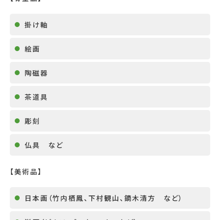
掛け軸
絵画
陶磁器
茶道具
彫刻
仏具 など
【美術品】
日本画（竹内栖鳳、下村観山、鏑木清方 など）