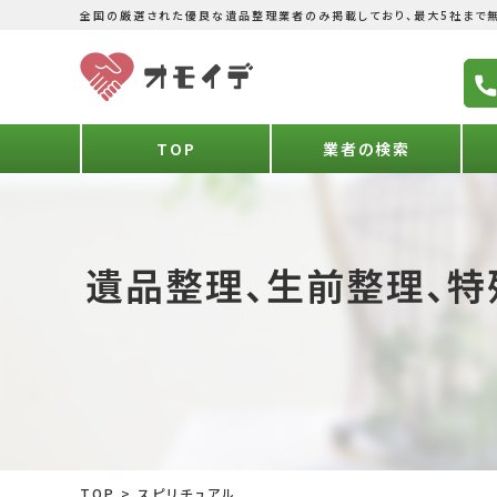
全国の厳選された優良な遺品整理業者のみ掲載しており、最大5社まで無
TOP
業者の検索
遺品整理、生前整理、特
TOP
>
スピリチュアル