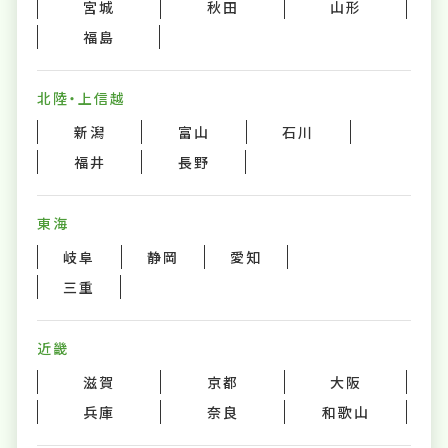
宮城
秋田
山形
福島
北陸・上信越
新潟
富山
石川
福井
長野
東海
岐阜
静岡
愛知
三重
近畿
滋賀
京都
大阪
兵庫
奈良
和歌山