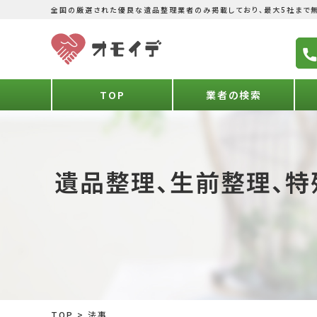
全国の厳選された優良な遺品整理業者のみ掲載しており、最大5社まで無
TOP
業者の検索
遺品整理、生前整理、特
TOP
>
法事