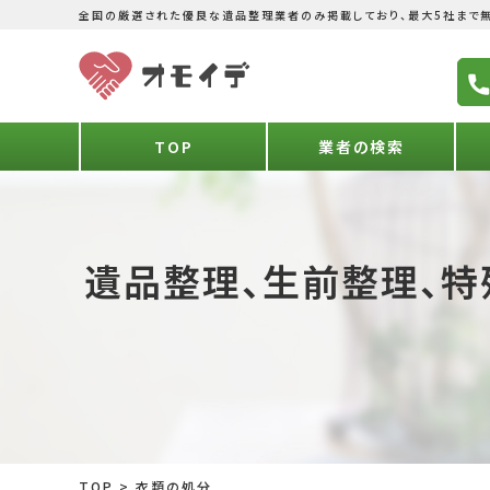
全国の厳選された優良な遺品整理業者のみ掲載しており、最大5社まで無
TOP
業者の検索
遺品整理、生前整理、特
TOP
>
衣類の処分