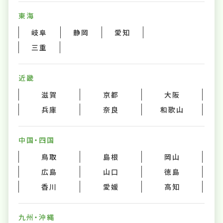
東海
岐阜
静岡
愛知
三重
近畿
滋賀
京都
大阪
兵庫
奈良
和歌山
中国・四国
鳥取
島根
岡山
広島
山口
徳島
香川
愛媛
高知
九州・沖縄