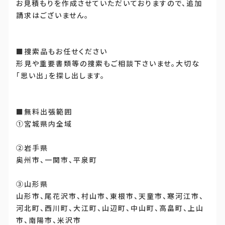
お見積もりを作成させていただいておりますので、追加
請求はございません。
■捜索品もお任せください
形見や重要書類等の捜索もご相談下さいませ。大切な
「思い出」を探し出します。
■無料出張範囲
①宮城県内全域
②岩手県
奥州市、一関市、平泉町
③山形県
山形市、尾花沢市、村山市、東根市、天童市、寒河江市、
河北町、西川町、大江町、山辺町、中山町、高畠町、上山
市、南陽市、米沢市