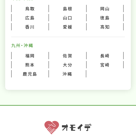
鳥取
島根
岡山
広島
山口
徳島
香川
愛媛
高知
九州・沖縄
福岡
佐賀
長崎
熊本
大分
宮崎
鹿児島
沖縄