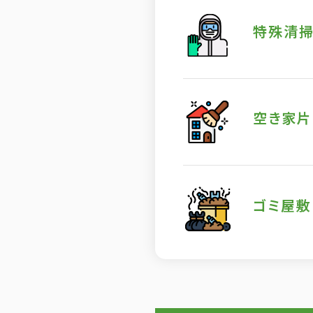
特殊清
空き家片
ゴミ屋敷