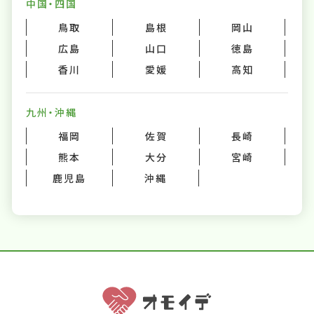
中国・四国
鳥取
島根
岡山
広島
山口
徳島
香川
愛媛
高知
九州・沖縄
福岡
佐賀
長崎
熊本
大分
宮崎
鹿児島
沖縄