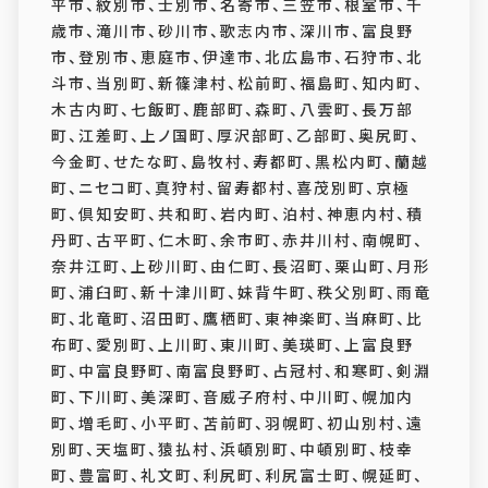
平市、紋別市、士別市、名寄市、三笠市、根室市、千
歳市、滝川市、砂川市、歌志内市、深川市、富良野
市、登別市、恵庭市、伊達市、北広島市、石狩市、北
斗市、当別町、新篠津村、松前町、福島町、知内町、
木古内町、七飯町、鹿部町、森町、八雲町、長万部
町、江差町、上ノ国町、厚沢部町、乙部町、奥尻町、
今金町、せたな町、島牧村、寿都町、黒松内町、蘭越
町、ニセコ町、真狩村、留寿都村、喜茂別町、京極
町、倶知安町、共和町、岩内町、泊村、神恵内村、積
丹町、古平町、仁木町、余市町、赤井川村、南幌町、
奈井江町、上砂川町、由仁町、長沼町、栗山町、月形
町、浦臼町、新十津川町、妹背牛町、秩父別町、雨竜
町、北竜町、沼田町、鷹栖町、東神楽町、当麻町、比
布町、愛別町、上川町、東川町、美瑛町、上富良野
町、中富良野町、南富良野町、占冠村、和寒町、剣淵
町、下川町、美深町、音威子府村、中川町、幌加内
町、増毛町、小平町、苫前町、羽幌町、初山別村、遠
別町、天塩町、猿払村、浜頓別町、中頓別町、枝幸
町、豊富町、礼文町、利尻町、利尻富士町、幌延町、