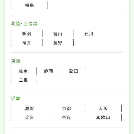
福島
北陸・上信越
新潟
富山
石川
福井
長野
東海
岐阜
静岡
愛知
三重
近畿
滋賀
京都
大阪
兵庫
奈良
和歌山