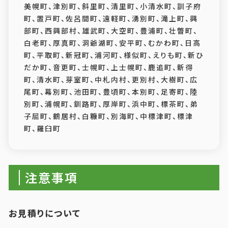
美幌町、津別町、斜里町、清里町、小清水町、訓子府
町、置戸町、佐呂間町、遠軽町、湧別町、滝上町、興
部町、西興部村、雄武町、大空町、豊浦町、壮瞥町、
白老町、厚真町、洞爺湖町、安平町、むかわ町、日高
町、平取町、新冠町、浦河町、様似町、えりも町、新ひ
だか町、音更町、士幌町、上士幌町、鹿追町、新得
町、清水町、芽室町、中札内村、更別村、大樹町、広
尾町、幕別町、池田町、豊頃町、本別町、足寄町、陸
別町、浦幌町、釧路町、厚岸町、浜中町、標茶町、弟
子屈町、鶴居村、白糠町、別海町、中標津町、標津
町、羅臼町
注意事項
お見積りについて