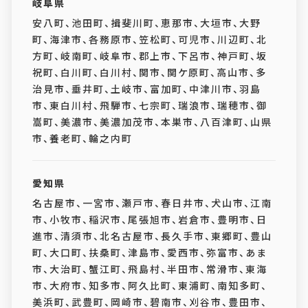
岐阜県
安八町、池田町、揖斐川町、恵那市、大垣市、大野
町、海津市、各務原市、笠松町、可児市、川辺町、北
方町、岐南町、岐阜市、郡上市、下呂市、神戸町、坂
祝町、白川町、白川村、関市、関ケ原町、高山市、多
治見市、垂井町、土岐市、富加町、中津川市、羽島
市、東白川村、飛騨市、七宗町、瑞浪市、瑞穂市、御
嵩町、美濃市、美濃加茂市、本巣市、八百津町、山県
市、養老町、輪之内町
愛知県
名古屋市、一宮市、瀬戸市、春日井市、犬山市、江南
市、小牧市、稲沢市、尾張旭市、岩倉市、豊明市、日
進市、清須市、北名古屋市、長久手市、東郷町、豊山
町、大口町、扶桑町、津島市、愛西市、弥富市、あま
市、大治町、蟹江町、飛島村、半田市、常滑市、東海
市、大府市、知多市、阿久比町、東浦町、南知多町、
美浜町、武豊町、岡崎市、碧南市、刈谷市、豊田市、