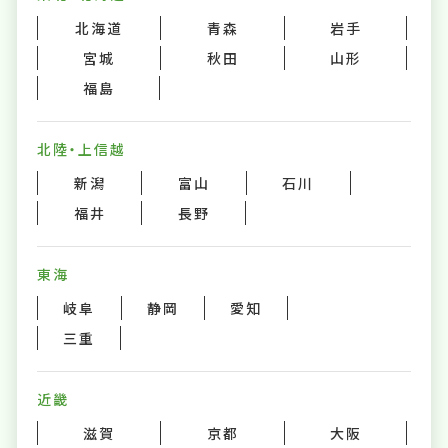
北海道
青森
岩手
宮城
秋田
山形
福島
北陸・上信越
新潟
富山
石川
福井
長野
東海
岐阜
静岡
愛知
三重
近畿
滋賀
京都
大阪