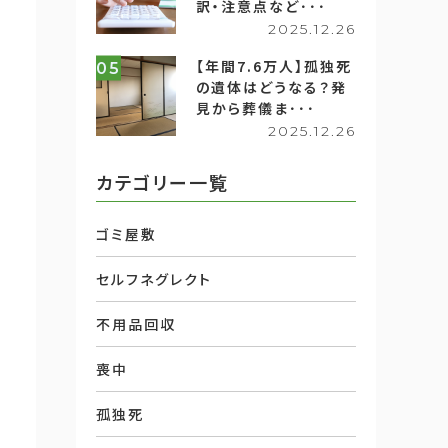
訳・注意点など･･･
2025.12.26
【年間7.6万人】孤独死
05
の遺体はどうなる？発
見から葬儀ま･･･
2025.12.26
カテゴリー一覧
ゴミ屋敷
セルフネグレクト
不用品回収
喪中
孤独死