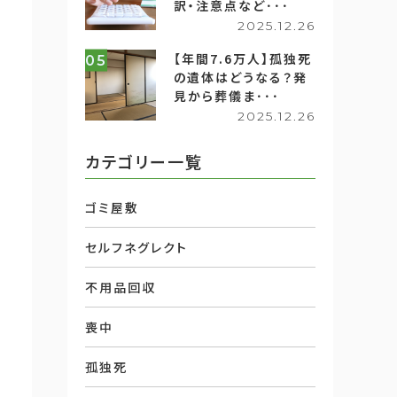
訳・注意点など･･･
2025.12.26
【年間7.6万人】孤独死
05
の遺体はどうなる？発
見から葬儀ま･･･
2025.12.26
カテゴリー一覧
ゴミ屋敷
セルフネグレクト
不用品回収
喪中
孤独死