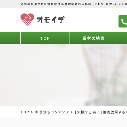
全国の厳選された優良な遺品整理業者のみ掲載しており、最大5社まで無
TOP
業者の検索
TOP
>
お役立ちコンテンツ
>
【失敗する前に】相続放棄する