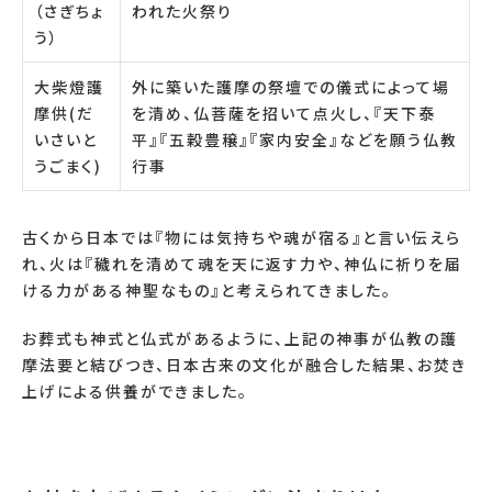
（さぎちょ
われた火祭り
う）
大柴燈護
外に築いた護摩の祭壇での儀式によって場
摩供(だ
を清め、仏菩薩を招いて点火し、『天下泰
いさいと
平』『五穀豊穣』『家内安全』などを願う仏教
うごまく)
行事
古くから日本では『物には気持ちや魂が宿る』と言い伝えら
れ、火は『穢れを清めて魂を天に返す力や、神仏に祈りを届
ける力がある神聖なもの』と考えられてきました。
お葬式も神式と仏式があるように、上記の神事が仏教の護
摩法要と結びつき、日本古来の文化が融合した結果、お焚き
上げによる供養ができました。