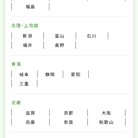
福島
北陸・上信越
新潟
富山
石川
福井
長野
東海
岐阜
静岡
愛知
三重
近畿
滋賀
京都
大阪
兵庫
奈良
和歌山