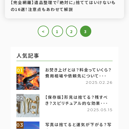
【完全網羅】遺品整理で『絶対に』捨ててはいけないも
の16選！注意点もあわせて解説
<
1
2
3
人気記事
お焚き上げとは？料金っていくら？
01
費用相場や依頼先について･･･
2025.02.26
【保存版】形見は捨てる？残すべ
02
き？スピリチュアル的な効果･･･
2025.05.15
写真は捨てると運気が下がる？写
03