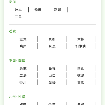
東海
岐阜
静岡
愛知
三重
近畿
滋賀
京都
大阪
兵庫
奈良
和歌山
中国・四国
鳥取
島根
岡山
広島
山口
徳島
香川
愛媛
高知
九州・沖縄
福岡
佐賀
長崎