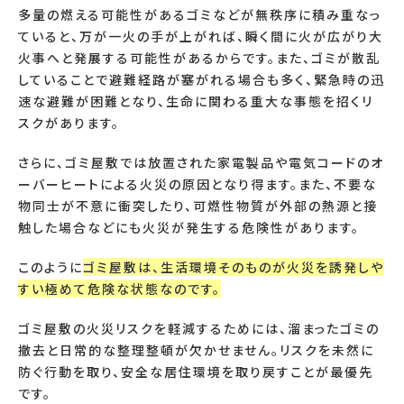
多量の燃える可能性があるゴミなどが無秩序に積み重なっ
ていると、万が一火の手が上がれば、瞬く間に火が広がり大
火事へと発展する可能性があるからです。また、ゴミが散乱
していることで避難経路が塞がれる場合も多く、緊急時の迅
速な避難が困難となり、生命に関わる重大な事態を招くリ
スクがあります。
さらに、ゴミ屋敷では放置された家電製品や電気コードのオ
ーバーヒートによる火災の原因となり得ます。また、不要な
物同士が不意に衝突したり、可燃性物質が外部の熱源と接
触した場合などにも火災が発生する危険性があります。
このように
ゴミ屋敷は、生活環境そのものが火災を誘発しや
すい極めて危険な状態なのです。
ゴミ屋敷の火災リスクを軽減するためには、溜まったゴミの
撤去と日常的な整理整頓が欠かせません。リスクを未然に
防ぐ行動を取り、安全な居住環境を取り戻すことが最優先
です。