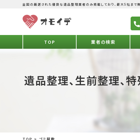
全国の厳選された優良な遺品整理業者のみ掲載しており、最大5社まで無
TOP
業者の検索
遺品整理、生前整理、特
TOP
>
ゴミ屋敷