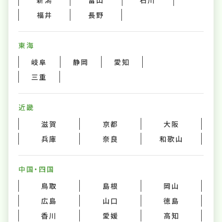
新潟
富山
石川
福井
長野
東海
岐阜
静岡
愛知
三重
近畿
滋賀
京都
大阪
兵庫
奈良
和歌山
中国・四国
鳥取
島根
岡山
広島
山口
徳島
香川
愛媛
高知