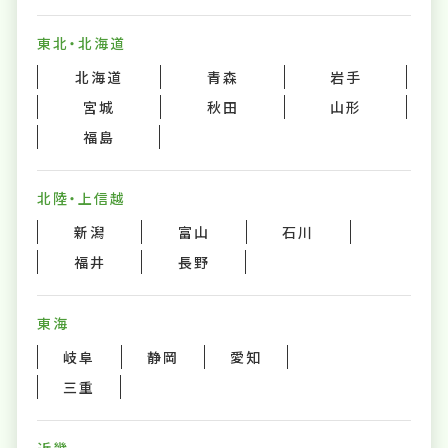
東北・北海道
北海道
青森
岩手
宮城
秋田
山形
福島
北陸・上信越
新潟
富山
石川
福井
長野
東海
岐阜
静岡
愛知
三重