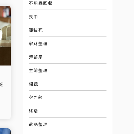
不用品回収
喪中
孤独死
家財整理
汚部屋
生前整理
を
相続
空き家
終活
遺品整理