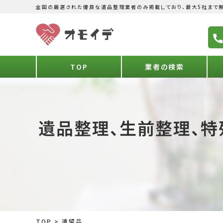
全国の厳選された優良な遺品整理業者のみ掲載しており、最大5社まで無
TOP
業者の検索
遺品整理、生前整理、特
TOP
>
遺留品