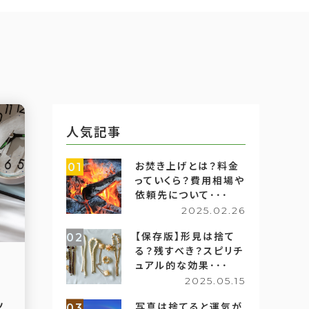
人気記事
お焚き上げとは？料金
01
っていくら？費用相場や
依頼先について･･･
2025.02.26
【保存版】形見は捨て
02
る？残すべき？スピリチ
ュアル的な効果･･･
2025.05.15
掲
ッ
写真は捨てると運気が
03