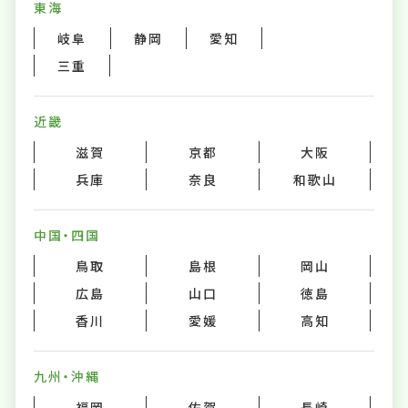
東海
岐阜
静岡
愛知
三重
近畿
滋賀
京都
大阪
兵庫
奈良
和歌山
中国・四国
鳥取
島根
岡山
広島
山口
徳島
香川
愛媛
高知
九州・沖縄
福岡
佐賀
長崎