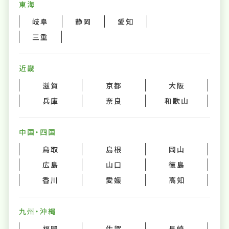
東海
岐阜
静岡
愛知
三重
近畿
滋賀
京都
大阪
兵庫
奈良
和歌山
中国・四国
鳥取
島根
岡山
広島
山口
徳島
香川
愛媛
高知
九州・沖縄
福岡
佐賀
長崎