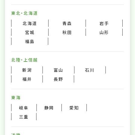
東北・北海道
北海道
青森
岩手
宮城
秋田
山形
福島
北陸・上信越
新潟
富山
石川
福井
長野
東海
岐阜
静岡
愛知
三重